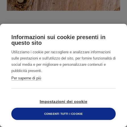
Informazioni sui cookie presenti in
Tarlo del legno
questo sito
Utilizziamo i cookie per raccogliere e analizzare informazioni
Con il termine “tarli” si indica lo stadio larvale
sulle prestazioni e sull'utilizzo del sito, per fornire funzionalità di
di diverse specie di coleotteri xilofagi che
social media e per migliorare e personalizzare contenuti e
pubblicità presenti.
infestano e danneggiano il legno. Sono
Per saperne di più
infestanti strutturali comuni che possono
compromettere mobili, pavimenti e travi in
legno.
Impostazioni dei cookie
CONSENTI TUTTI I COOKIE
800 482 320