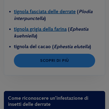
tignola fasciata delle derrate
(
Plodia
interpunctella
)
tignola grigia della farina
(
Ephestia
kuehniella
)
tignola del cacao (
Ephestia elutella
)
SCOPRI DI PIÙ
Come riconoscere un’infestazione di
insetti delle derrate