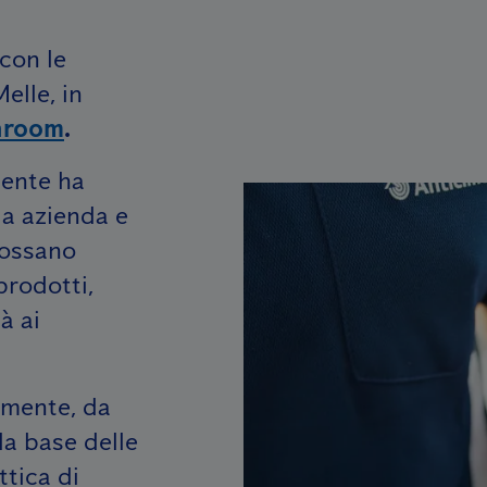
 con le
elle, in
hroom
.
iente ha
ia azienda e
 possano
prodotti,
à ai
amente, da
la base delle
ttica di