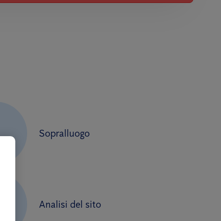
Sopralluogo
2
Analisi del sito