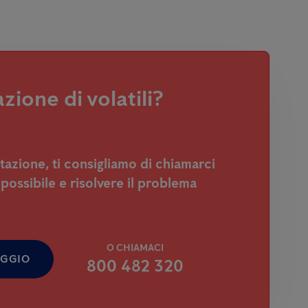
zione di volatili?
stazione, ti consigliamo di chiamarci
 possibile e risolvere il problema
O CHIAMACI
AGGIO
800 482 320