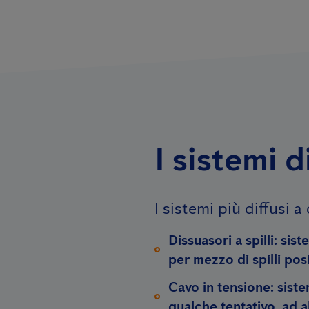
I sistemi d
I sistemi più diffusi a
Dissuasori a spilli:
siste
per mezzo di spilli pos
Cavo in tensione:
siste
qualche tentativo, ad a