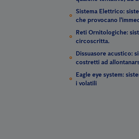
Sistema Elettrico:
siste
che provocano l'immedi
Reti Ornitologiche:
sist
circoscritta.
Dissuasore acustico:
si
costretti ad allontanars
Eagle eye system:
siste
i volatili