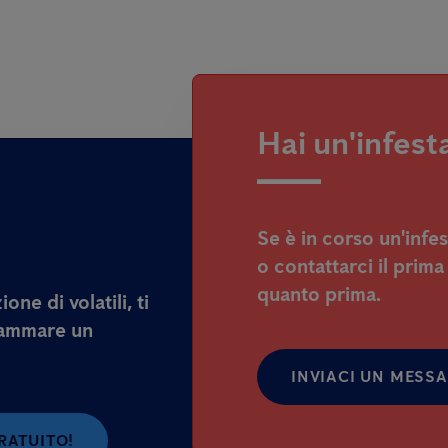
Hai un'infesta
Se è in corso un'infe
o contattarci il prima
quanto prima.
one di volatili, ti
rammare un
INVIACI UN MESS
ATUITO!