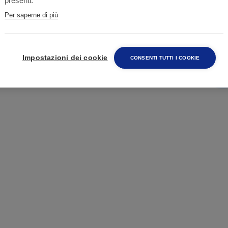
presenti.
Per saperne di più
 personale tecnico sarà in grado di
Impostazioni dei cookie
CONSENTI TUTTI I COOKIE
schio
;