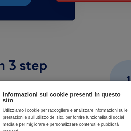
in 3 step
1
ili integrano dispositivi e
 danni e i problemi di salute
Informazioni sui cookie presenti in questo
sito
tazionare nei luoghi
Utilizziamo i cookie per raccogliere e analizzare informazioni sulle
prestazioni e sull'utilizzo del sito, per fornire funzionalità di social
ato ti proporrà la
soluzione
media e per migliorare e personalizzare contenuti e pubblicità