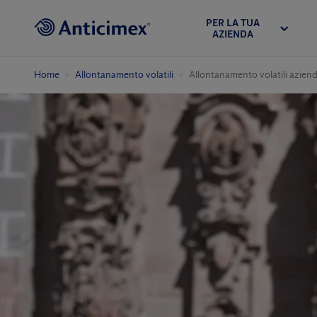
PER LA TUA
AZIENDA
Home
Allontanamento volatili
Allontanamento volatili azien