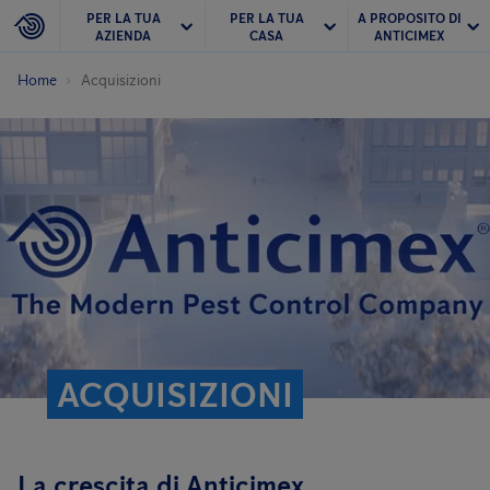
PER LA TUA
PER LA TUA
A PROPOSITO DI
AZIENDA
CASA
ANTICIMEX
Home
Acquisizioni
ACQUISIZIONI
La crescita di Anticimex