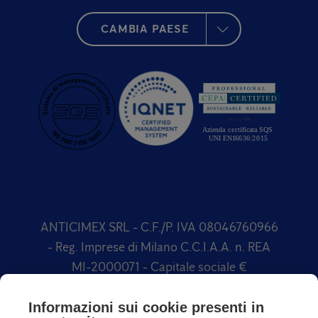
CAMBIA PAESE
ANTICIMEX SRL - C.F./P. IVA 08046760966
- Reg. Imprese di Milano C.C.I.A.A. n. REA
MI-2000071 - Capitale sociale €
1.500.000,00 Soggetta a direzione e
coordinamento di Anticimex International
Informazioni sui cookie presenti in