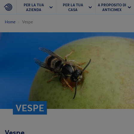
PER LA TUA
PER LA TUA
A PROPOSITO DI
AZIENDA
CASA
ANTICIMEX
Home
Vespe
VESPE
Vespe