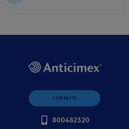
CONTATTI
800482320