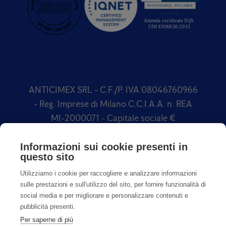
ANTICIMEX SRL - C.F./P. IVA 08046760966
- Reg. Imprese di Milano C.C.I.A.A. n. REA
MI-2000071 - Capitale sociale €
1.500.000,00 Soggetta a direzione e
coordinamento di Anticimex International
Informazioni sui cookie presenti in
questo sito
AB
Utilizziamo i cookie per raccogliere e analizzare informazioni
sulle prestazioni e sull'utilizzo del sito, per fornire funzionalità di
social media e per migliorare e personalizzare contenuti e
pubblicità presenti.
Per saperne di più