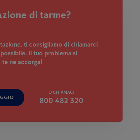
azione di tarme?
stazione, ti consigliamo di chiamarci
 possibile. Il tuo problema si
u te ne accorga!
O CHIAMACI
AGGIO
800 482 320