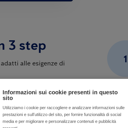
in 3 step
1
 adatti alle esigenze di
ato ti proporrà la
soluzione
Informazioni sui cookie presenti in questo
sito
 personale tecnico sarà in grado di
Utilizziamo i cookie per raccogliere e analizzare informazioni sulle
prestazioni e sull'utilizzo del sito, per fornire funzionalità di social
media e per migliorare e personalizzare contenuti e pubblicità
schio
;