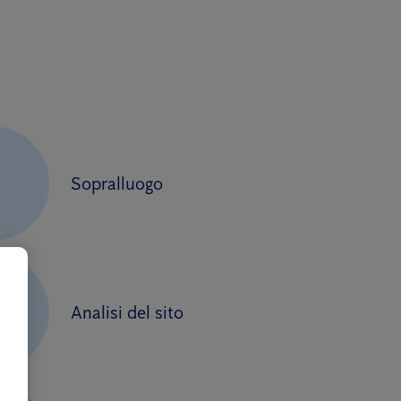
Sopralluogo
2
Analisi del sito