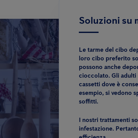
Soluzioni su 
Le tarme del cibo dep
loro cibo preferito so
possono anche deporr
cioccolato. Gli adult
cassetti dove è conser
esempio, si vedono sp
soffitti.
I nostri trattamenti
so
infestazione. Pertant
efficienza.