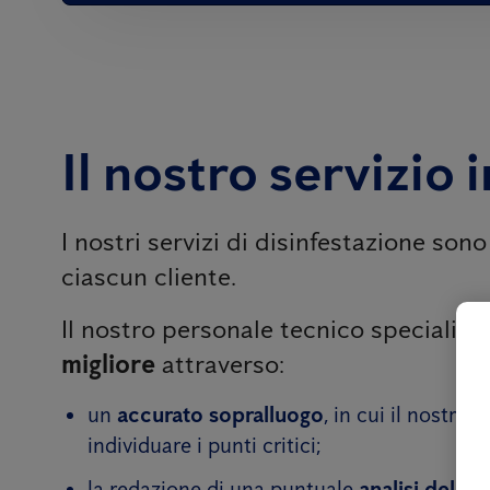
Il nostro servizio 
I nostri servizi di disinfestazione sono
ciascun cliente.
Il nostro personale tecnico specializz
migliore
attraverso:
un
accurato sopralluogo
, in cui il nostro
individuare i punti critici;
la redazione di una puntuale
analisi del ri