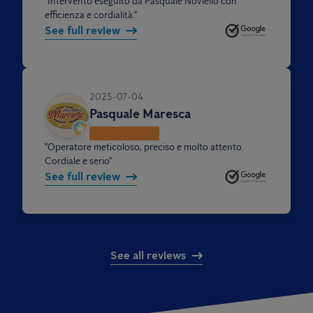
"
Intervento eseguito da Pasquale Noviello con
efficienza e cordialità.
"
See full review
2025-07-04
Pasquale Maresca
"
Operatore meticoloso, preciso e molto attento.
Cordiale e serio
"
See full review
See all reviews