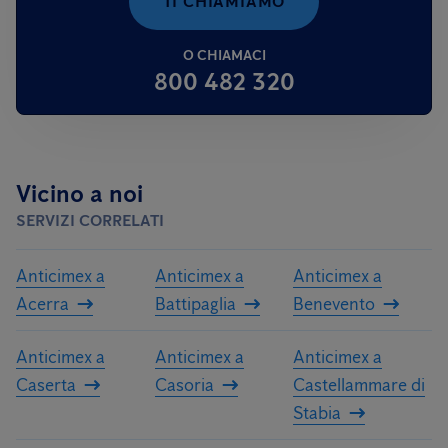
TI CHIAMIAMO
O CHIAMACI
800 482 320
Vicino a noi
SERVIZI CORRELATI
Anticimex a
Anticimex a
Anticimex a
Acerra
Battipaglia
Benevento
Anticimex a
Anticimex a
Anticimex a
Caserta
Casoria
Castellammare di
Stabia