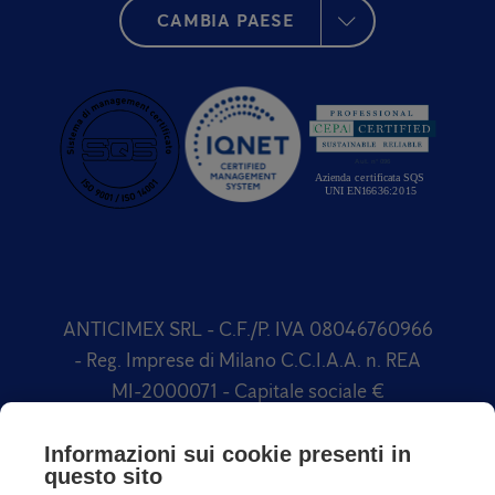
CAMBIA PAESE
ANTICIMEX SRL - C.F./P. IVA 08046760966
- Reg. Imprese di Milano C.C.I.A.A. n. REA
MI-2000071 - Capitale sociale €
1.500.000,00 Soggetta a direzione e
coordinamento di Anticimex International
Informazioni sui cookie presenti in
questo sito
AB