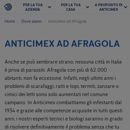
PER LA TUA
PER LA TUA
A PROPOSITO DI
AZIENDA
CASA
ANTICIMEX
Home
Dove siamo
Anticimex ad Afragola
ANTICIMEX AD AFRAGOLA
Anche se può sembrare strano, nessuna città in Italia
è priva di parassiti. Afragola con più di 62.000
abitanti, non fa eccezione. Infatti, negli ultimi anni i
problemi di scarafaggi, ratti e topi, termiti, zanzare o
cimici dei letti sono solo aumentati nel comune
campano. In Anticimex combattiamo gli infestanti dal
1934 e grazie alle competenze acquisite in tutti questi
anni, i nostri esperti tecnici e biologi saranno in grado
di risolvere definitivamente il problema senza che tu