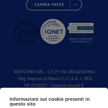
CAMBIA PAESE
ANTICIMEX SRL - C.F./P. IVA 08046760966
- Reg. Imprese di Milano C.C.I.A.A. n. REA
MI-2000071 - Capitale sociale €
1.500.000,00 Soggetta a direzione e
coordinamento di Anticimex International
Informazioni sui cookie presenti in
questo sito
AB