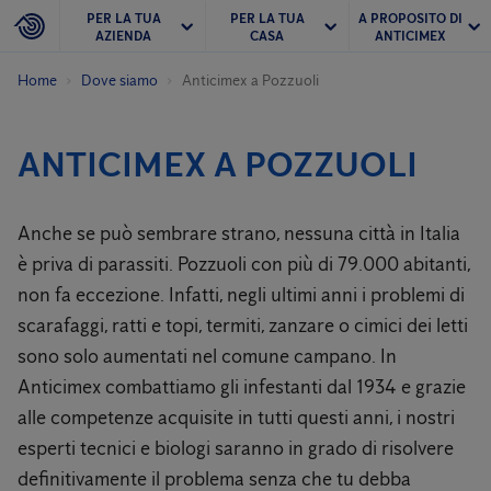
PER LA TUA
PER LA TUA
A PROPOSITO DI
AZIENDA
CASA
ANTICIMEX
Home
Dove siamo
Anticimex a Pozzuoli
ANTICIMEX A POZZUOLI
Anche se può sembrare strano, nessuna città in Italia
è priva di parassiti. Pozzuoli con più di 79.000 abitanti,
non fa eccezione. Infatti, negli ultimi anni i problemi di
scarafaggi, ratti e topi, termiti, zanzare o cimici dei letti
sono solo aumentati nel comune campano. In
Anticimex combattiamo gli infestanti dal 1934 e grazie
alle competenze acquisite in tutti questi anni, i nostri
esperti tecnici e biologi saranno in grado di risolvere
definitivamente il problema senza che tu debba