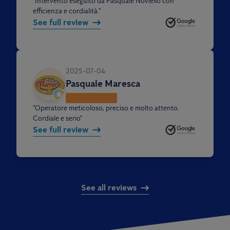
"
Intervento eseguito da Pasquale Noviello con
efficienza e cordialità.
"
See full review
2025-07-04
Pasquale Maresca
"
Operatore meticoloso, preciso e molto attento.
Cordiale e serio
"
See full review
See all reviews