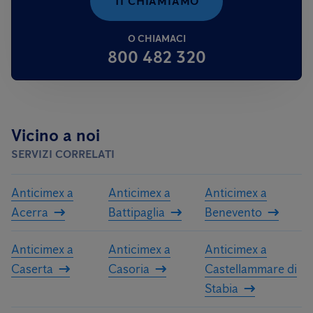
TI CHIAMIAMO
O CHIAMACI
800 482 320
Vicino a noi
SERVIZI CORRELATI
Anticimex a
Anticimex a
Anticimex a
Acerra
Battipaglia
Benevento
Anticimex a
Anticimex a
Anticimex a
Caserta
Casoria
Castellammare di
Stabia