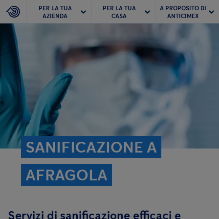
PER LA TUA
PER LA TUA
A PROPOSITO DI
AZIENDA
CASA
ANTICIMEX
SANIFICAZIONE A
AFRAGOLA
Servizi di sanificazione efficaci e