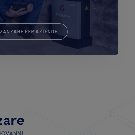
 ZANZARE PER AZIENDE
zare
IOVANNI