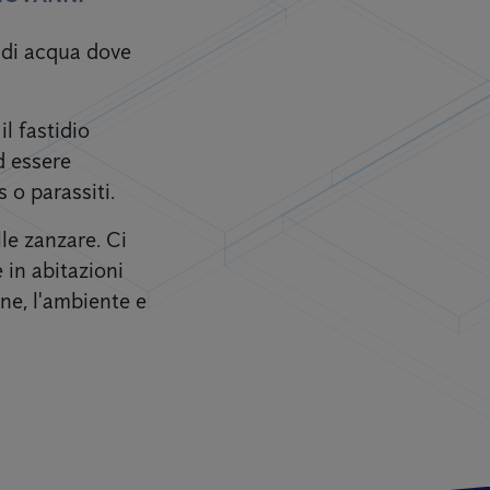
i di acqua dove
l fastidio
d essere
 o parassiti.
lle zanzare. Ci
 in abitazioni
one, l'ambiente e