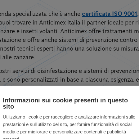
zienda specializzata che è anche
certificata ISO 9001
puoi trovare in Anticimex Italia il partner ideale per ri
zare e insetti volanti. Anticimex offre trattamenti mi
estazione e offre anche sistemi di prevenzione contro
 I nostri tecnici esperti hanno una soluzione su misura 
i alle zanzare.
stri servizi di disinfestazione e sistemi di prevenzi
e sono personalizzati in base a ciascuna esigenza, eff
Informazioni sui cookie presenti in questo
sito
Utilizziamo i cookie per raccogliere e analizzare informazioni sulle
prestazioni e sull'utilizzo del sito, per fornire funzionalità di social
nzare per privati ​​e 
media e per migliorare e personalizzare contenuti e pubblicità