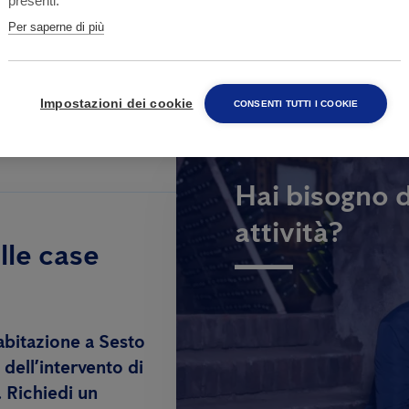
presenti.
Per saperne di più
Impostazioni dei cookie
CONSENTI TUTTI I COOKIE
Hai bisogno d
attività?
lle case
abitazione a Sesto
dell’intervento di
. Richiedi un