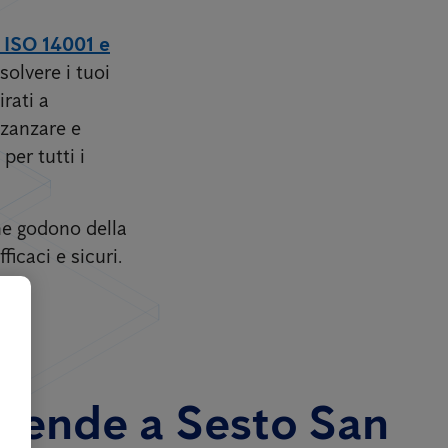
, ISO 14001 e
solvere i tuoi
rati a
 zanzare e
per tutti i
one godono della
icaci e sicuri.
aziende a Sesto San