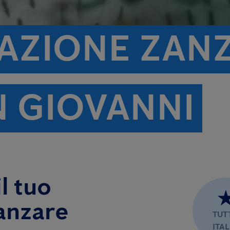
TAZIONE ZAN
N GIOVANNI
l tuo
anzare
TUT
ITAL