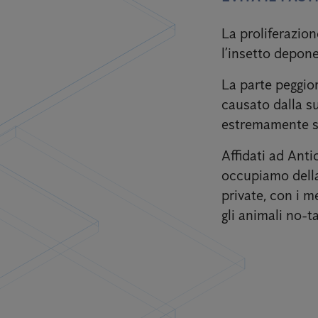
La proliferazion
l’insetto depone
La parte peggior
causato dalla su
estremamente sg
Affidati ad Anti
occupiamo della 
private, con i m
gli animali no-ta