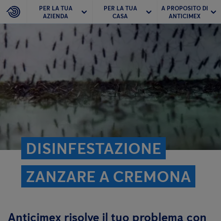
PER LA TUA
PER LA TUA
A PROPOSITO DI
AZIENDA
CASA
ANTICIMEX
DISINFESTAZIONE
ZANZARE A CREMONA
Anticimex risolve il tuo problema con