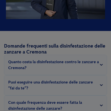
Domande frequenti sulla disinfestazione delle
zanzare a Cremona
Quanto costa la disinfestazione contro le zanzare a
Cremona?
Il costo della disinfestazione contro le zanzare dipende da
Puoi eseguire una disinfestazione delle zanzare
diversi fattori quali: la gravità dell'infestazione, le dimensioni
“fai da te”?
dell'area da trattare e la tipologia di trattamento da applicare; di
In generale è sconsigliato intervenire con metodi “fai da te” che
conseguenza, il numero di interventi necessari per combattere
Con quale frequenza deve essere fatta la
potrebbero avere come conseguenza il protrarsi
con successo le zanzare varia in base alla situazione riscontrata.
disinfestazione delle zanzare?