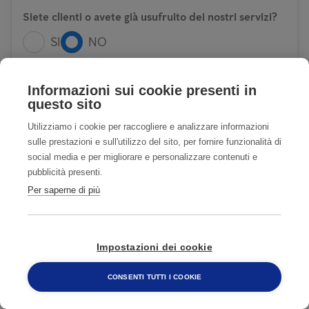
Siete clienti o avete già usufruito dei nostri servizi?
SI
NO
Accetto
Privacy Policy
Informazioni sui cookie presenti in
questo sito
Accetto COMUNICAZIONI CON FINALITA'
Utilizziamo i cookie per raccogliere e analizzare informazioni
DI MARKETING
Privacy Policy
sulle prestazioni e sull'utilizzo del sito, per fornire funzionalità di
social media e per migliorare e personalizzare contenuti e
pubblicità presenti.
Per saperne di più
INVIA
Impostazioni dei cookie
CONSENTI TUTTI I COOKIE
TIENI LONTANE LE ZANZARE
800 482 320