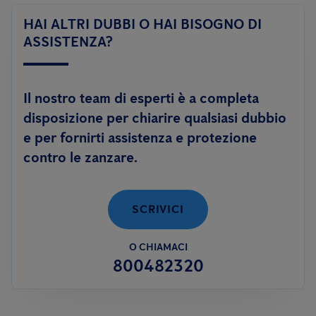
delle zanzare, impedendo il completo sviluppo della larva in
modo da identificare il trattamento più adeguato ed intervenire
HAI ALTRI DUBBI O HAI BISOGNO DI
adulto; oppure tramite trattamenti di disinfestazione
con
efficacemente.
ASSISTENZA?
prodotti adulticidi
ed abbattenti, in caso di alta densità di
esemplari adulti.
Il nostro team di esperti è a completa
Anticimex è inoltre in grado di offrire un servizio innovativo
disposizione per chiarire qualsiasi dubbio
contro le zanzare:
FLY DEFENCE
, per aiutarti a risolvere il
e per fornirti assistenza e protezione
problema delle zanzare anche in autonomia.
contro le zanzare.
SCRIVICI
O CHIAMACI
800482320