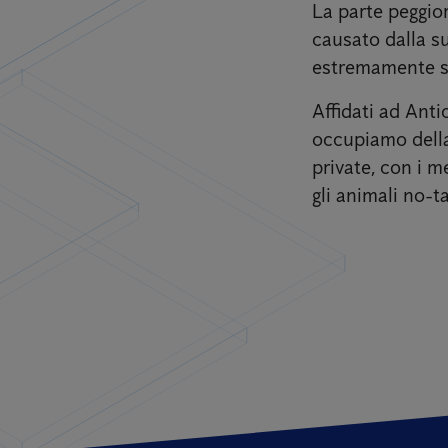
La parte peggior
causato dalla su
estremamente sg
Affidati ad Anti
occupiamo della 
private, con i m
gli animali no-ta