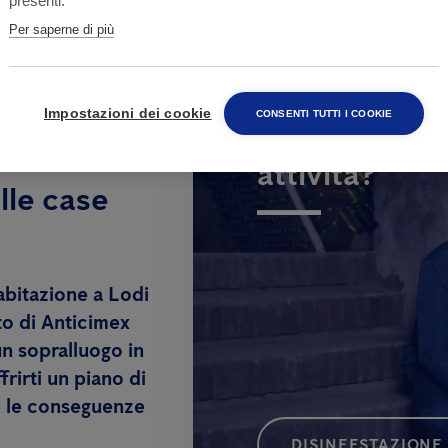
presenti.
Per saperne di più
Impostazioni dei cookie
CONSENTI TUTTI I COOKIE
Hai bisogno d
attività?
lle case
abitazione a Lodi
to di Anticimex
un sopralluogo in
rirti un piano di
e le conseguenze
DISINFESTAZIONE