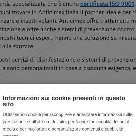
zienda specializzata che è anche
certificata ISO 9001
puoi trovare in Anticimex Italia il partner ideale per ri
zare e insetti volanti. Anticimex offre trattamenti mi
estazione e offre anche sistemi di prevenzione contro
 I nostri tecnici esperti hanno una soluzione su misura 
i alle zanzare.
stri servizi di disinfestazione e sistemi di prevenzi
e sono personalizzati in base a ciascuna esigenza, eff
Informazioni sui cookie presenti in questo
sito
zare per privati ​​e 
Utilizziamo i cookie per raccogliere e analizzare informazioni sulle
prestazioni e sull'utilizzo del sito, per fornire funzionalità di social
media e per migliorare e personalizzare contenuti e pubblicità