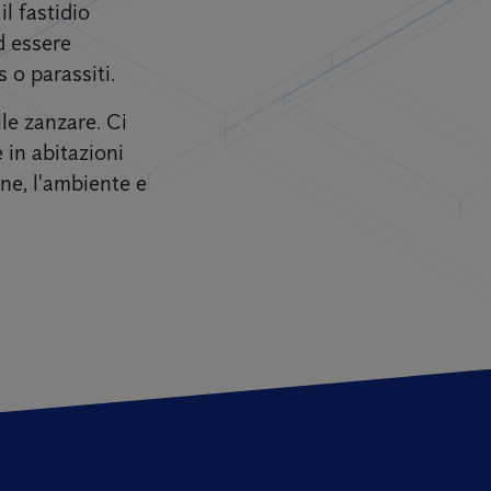
l fastidio
d essere
 o parassiti.
lle zanzare. Ci
 in abitazioni
one, l'ambiente e