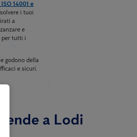
, ISO 14001 e
solvere i tuoi
rati a
 zanzare e
per tutti i
one godono della
icaci e sicuri.
aziende a Lodi