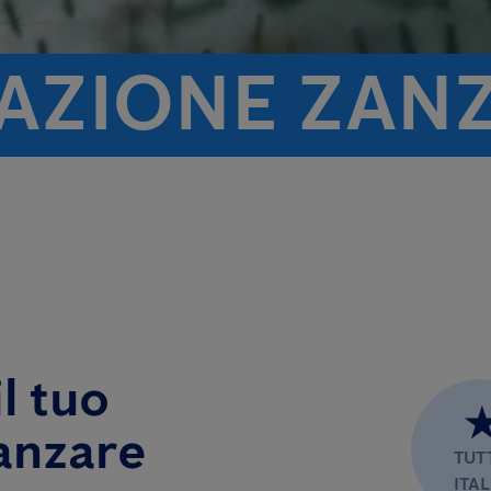
TAZIONE ZAN
l tuo
anzare
TUT
ITAL