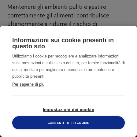
Mantenere gli ambienti puliti e gestire
correttamente gli alimenti contribuisce
ulteriormente a ridurre il rischio di
infestazione.
Informazioni sui cookie presenti in
questo sito
Utilizziamo i cookie per raccogliere e analizzare informazioni
sulle prestazioni e sull'utilizzo del sito, per fornire funzionalità di
social media e per migliorare e personalizzare contenuti e
pubblicità presenti.
Rimani in regola: monitoraggio dei
Per saperne di più
roditori attivo 24/7
ANTICIMEX SMART MANTIENE LA TUA
Impostazioni dei cookie
AZIENDA LIBERA DAI TOPI
CONSENTI TUTTI I COOKIE
800 482 320
Anticimex Smart è un sistema digitale e