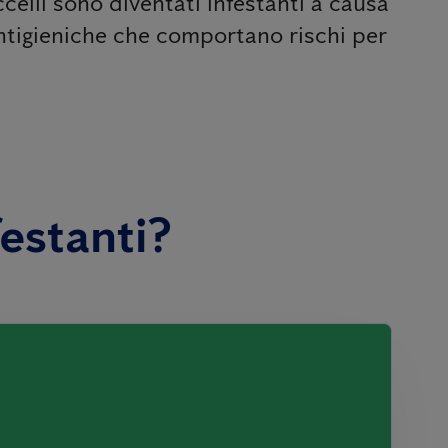
celli sono diventati infestanti a causa
 antigieniche che comportano rischi per
festanti?