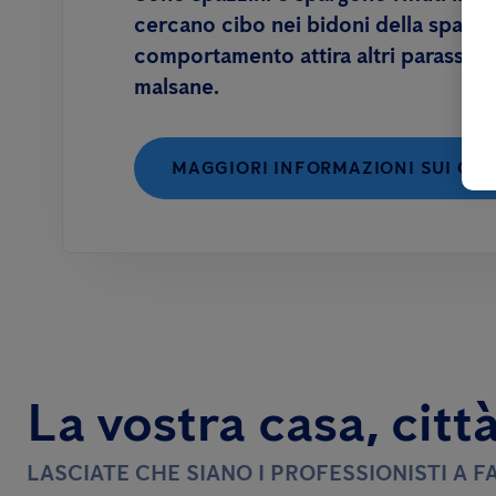
cercano cibo nei bidoni della spazz
comportamento attira altri parassiti 
malsane.
MAGGIORI INFORMAZIONI SUI GAB
La vostra casa, citt
LASCIATE CHE SIANO I PROFESSIONISTI A F