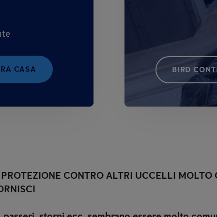
nte
TRA CASA
BIRD CONT
A PROTEZIONE CONTRO ALTRI UCCELLI MOLTO
ORNISCI
, passeri, storni ecc. sembrano essere molto comun