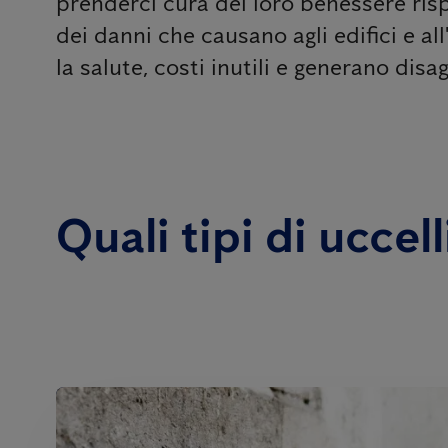
prenderci cura del loro benessere risp
dei danni che causano agli edifici e a
la salute, costi inutili e generano disa
Quali tipi di uccel