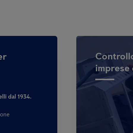
Controllo
er
imprese 
lli dal 1934.
zione