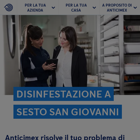
PER LA TUA
PER LA TUA
A PROPOSITO DI
AZIENDA
CASA
ANTICIMEX
DISINFESTAZIONE A
SESTO SAN GIOVANNI
Anticimex risolve il tuo problema di