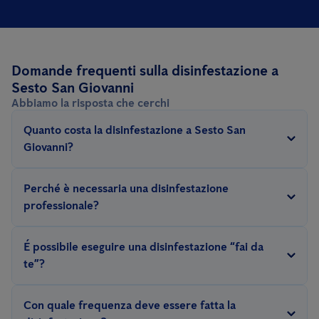
Domande frequenti sulla disinfestazione a
Sesto San Giovanni
Abbiamo la risposta che cerchi
Quanto costa la disinfestazione a Sesto San
Giovanni?
Il prezzo della disinfestazione dipende da diversi fattori: il tipo
Perché è necessaria una disinfestazione
di infestante, la tipologia di area da trattare, le relative
professionale?
dimensioni, la metodologia di trattamento (chimico, termico...) e
Combattere i parassiti richiede esperienza. Solo un
la gravità dell'infestazione.
É possibile eseguire una disinfestazione “fai da
disinfestatore esperto conosce la biologia e l'etologia degli
te”?
infestanti e può applicare efficaci misure di controllo per
In generale, è sconsigliato intervenire con metodi “fai da te” che
garantire la risoluzione dell'infestazione.
Con quale frequenza deve essere fatta la
potrebbero avere come conseguenza il protrarsi