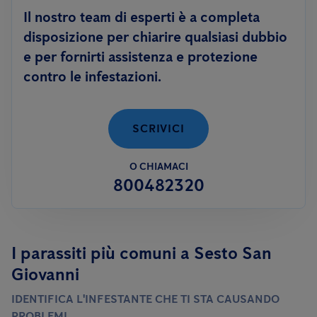
il rispetto degli standard igienico-sanitari.
Il nostro team di esperti è a completa
disposizione per chiarire qualsiasi dubbio
e per fornirti assistenza e protezione
contro le infestazioni.
SCRIVICI
O CHIAMACI
800482320
I parassiti più comuni a Sesto San
Giovanni
IDENTIFICA L'INFESTANTE CHE TI STA CAUSANDO
PROBLEMI