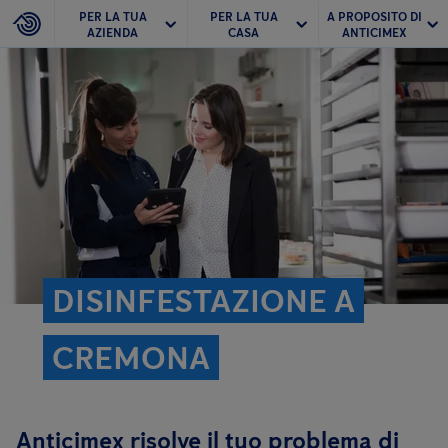
PER LA TUA
PER LA TUA
A PROPOSITO DI
AZIENDA
CASA
ANTICIMEX
DISINFESTAZIONE A
CREMONA
Anticimex risolve il tuo problema di