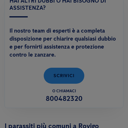
HAI ALTRI DUBBI O HAI BISOGNO DI
adulto; oppure tramite trattamenti di disinfestazione
con
efficacemente.
ASSISTENZA?
prodotti adulticidi
ed abbattenti, in caso di alta densità di
esemplari adulti.
Il nostro team di esperti è a completa
Anticimex è inoltre in grado di offrire un servizio innovativo
disposizione per chiarire qualsiasi dubbio
contro le zanzare:
FLY DEFENCE
, per aiutarti a risolvere il
e per fornirti assistenza e protezione
problema delle zanzare anche in autonomia.
contro le zanzare.
SCRIVICI
O CHIAMACI
800482320
I parassiti più comuni a Rovigo