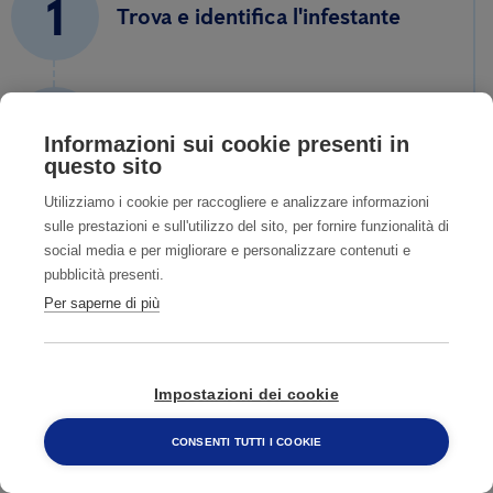
1
Trova e identifica l'infestante
2
Contatta un nostro esperto
Informazioni sui cookie presenti in
questo sito
Utilizziamo i cookie per raccogliere e analizzare informazioni
3
sulle prestazioni e sull'utilizzo del sito, per fornire funzionalità di
Fissa un sopralluogo accurato
social media e per migliorare e personalizzare contenuti e
pubblicità presenti.
Per saperne di più
4
Ti aiutiamo a risolvere il
problema
Impostazioni dei cookie
CONSENTI TUTTI I COOKIE
800 482 320