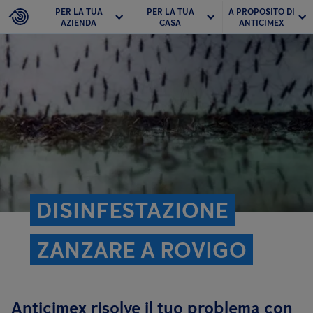
PER LA TUA
PER LA TUA
A PROPOSITO DI
AZIENDA
CASA
ANTICIMEX
DISINFESTAZIONE
ZANZARE A ROVIGO
Anticimex risolve il tuo problema con