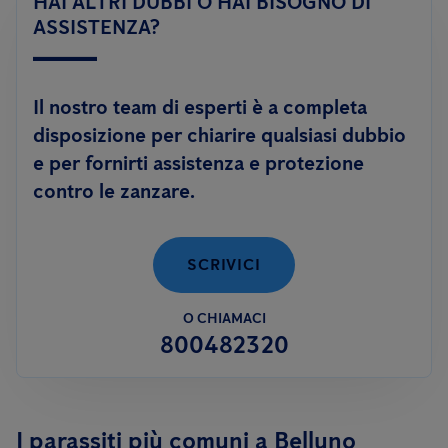
HAI ALTRI DUBBI O HAI BISOGNO DI
adulto; oppure tramite trattamenti di disinfestazione
con
efficacemente.
ASSISTENZA?
prodotti adulticidi
ed abbattenti, in caso di alta densità di
esemplari adulti.
Il nostro team di esperti è a completa
Anticimex è inoltre in grado di offrire un servizio innovativo
disposizione per chiarire qualsiasi dubbio
contro le zanzare:
FLY DEFENCE
, per aiutarti a risolvere il
e per fornirti assistenza e protezione
problema delle zanzare anche in autonomia.
contro le zanzare.
SCRIVICI
O CHIAMACI
800482320
I parassiti più comuni a Belluno