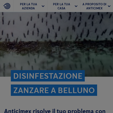
PER LA TUA
PER LA TUA
A PROPOSITO DI
AZIENDA
CASA
ANTICIMEX
DISINFESTAZIONE
ZANZARE A BELLUNO
Anticimex risolve il tuo problema con