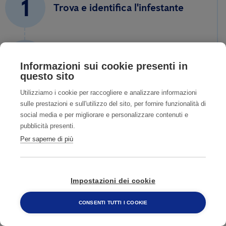
1
Trova e identifica l'infestante
2
Contatta un nostro esperto
Informazioni sui cookie presenti in
questo sito
Utilizziamo i cookie per raccogliere e analizzare informazioni
3
sulle prestazioni e sull'utilizzo del sito, per fornire funzionalità di
Fissa un sopralluogo accurato
social media e per migliorare e personalizzare contenuti e
pubblicità presenti.
Per saperne di più
4
Ti aiutiamo a risolvere il
problema
Impostazioni dei cookie
CONSENTI TUTTI I COOKIE
800 482 320