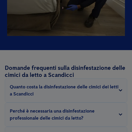
Domande frequenti sulla disinfestazione delle
cimici da letto a Scandicci
Quanto costa la disinfestazione delle cimici dei letti
a Scandicci
Il prezzo per questo tipo di disinfestazione dipende da diversi
Perché è necessaria una disinfestazione
fattori: la gravità dell'infestazione, le dimensioni dell'area da
professionale delle cimici da letto?
trattare, il metodo (vapore secco, calore, chimico..).
Eliminare un’infestazione di cimici dei letti richiede esperienza e
Poiché questa tipologia di servizio può variare notevolmente a