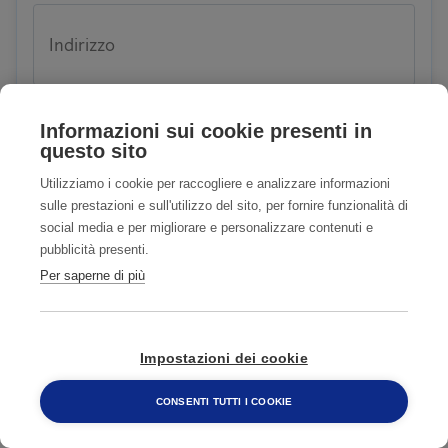
Indirizzo
Informazioni sui cookie presenti in
questo sito
Città
Utilizziamo i cookie per raccogliere e analizzare informazioni
sulle prestazioni e sull'utilizzo del sito, per fornire funzionalità di
social media e per migliorare e personalizzare contenuti e
pubblicità presenti.
CAP
Per saperne di più
Impostazioni dei cookie
E-mail
CONSENTI TUTTI I COOKIE
800 482 320