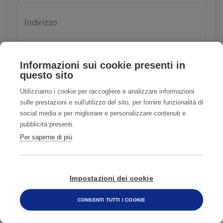
Indirizzo
Informazioni sui cookie presenti in
questo sito
Città
Utilizziamo i cookie per raccogliere e analizzare informazioni
sulle prestazioni e sull'utilizzo del sito, per fornire funzionalità di
social media e per migliorare e personalizzare contenuti e
pubblicità presenti.
CAP
Per saperne di più
Impostazioni dei cookie
E-mail
CONSENTI TUTTI I COOKIE
800 482 320