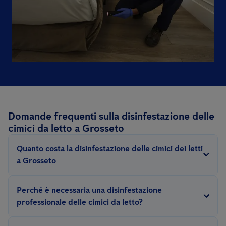
Domande frequenti sulla disinfestazione delle
cimici da letto a Grosseto
Quanto costa la disinfestazione delle cimici dei letti
a Grosseto
Il prezzo per questo tipo di disinfestazione dipende da diversi
Perché è necessaria una disinfestazione
fattori: la gravità dell'infestazione, le dimensioni dell'area da
professionale delle cimici da letto?
trattare, il metodo (vapore secco, calore, chimico..).
Eliminare un’infestazione di cimici dei letti richiede esperienza e
Poiché questa tipologia di servizio può variare notevolmente a