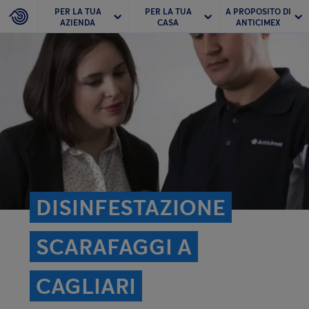
PER LA TUA
PER LA TUA
A PROPOSITO DI
AZIENDA
CASA
ANTICIMEX
DISINFESTAZIONE
SCARAFAGGI A
CAGLIARI