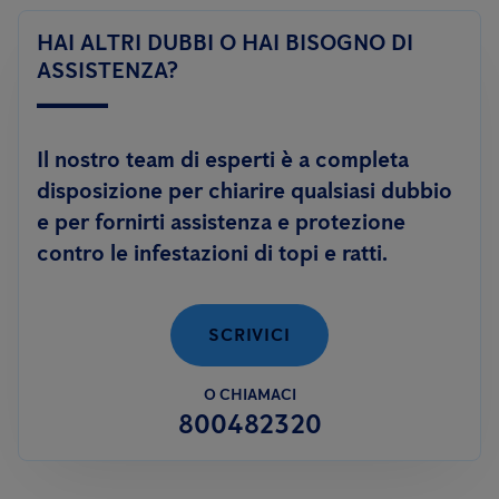
in grado di controllare le infestazioni di topi e ratti, utilizzando
Le
aziende
invece, sono tenute a rispettare quanto previsto
soluzioni innovative, prive di sostanze tossiche, quali
il sistema
HAI ALTRI DUBBI O HAI BISOGNO DI
dalle normative vigenti e dagli standard di certificazione
Smart.
ASSISTENZA?
volontari. In questi casi è necessario attivare una collaborazione
permanente con una ditta di disinfestazione, al fine di garantire
il rispetto degli standard igienico-sanitari.
Il nostro team di esperti è a completa
disposizione per chiarire qualsiasi dubbio
e per fornirti assistenza e protezione
contro le infestazioni di topi e ratti.
SCRIVICI
O CHIAMACI
800482320