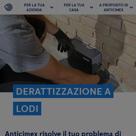
PER LA TUA
PER LA TUA
A PROPOSITO DI
AZIENDA
CASA
ANTICIMEX
DERATTIZZAZIONE A
LODI
Anticimex risolve il tuo problema di