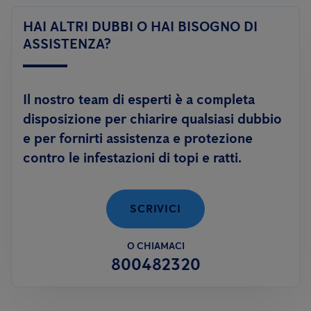
in grado di controllare le infestazioni di topi e ratti, utilizzando
Le
aziende
invece, sono tenute a rispettare quanto previsto
soluzioni innovative, prive di sostanze tossiche, quali
il sistema
HAI ALTRI DUBBI O HAI BISOGNO DI
dalle normative vigenti e dagli standard di certificazione
Smart.
ASSISTENZA?
volontari. In questi casi è necessario attivare una collaborazione
permanente con una ditta di disinfestazione, al fine di garantire
il rispetto degli standard igienico-sanitari.
Il nostro team di esperti è a completa
disposizione per chiarire qualsiasi dubbio
e per fornirti assistenza e protezione
contro le infestazioni di topi e ratti.
SCRIVICI
O CHIAMACI
800482320