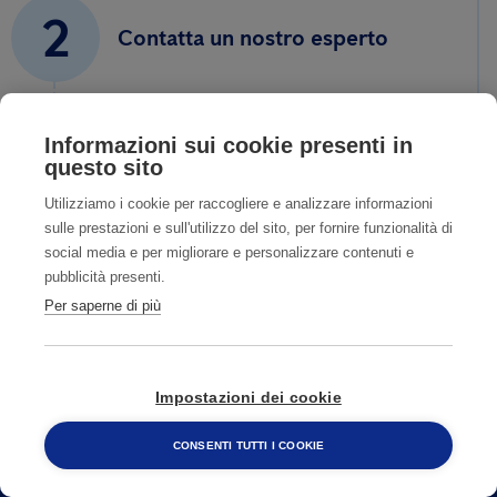
2
Contatta un nostro esperto
3
Informazioni sui cookie presenti in
Fissa un sopralluogo accurato
questo sito
Utilizziamo i cookie per raccogliere e analizzare informazioni
sulle prestazioni e sull'utilizzo del sito, per fornire funzionalità di
4
Ti aiutiamo a risolvere il
social media e per migliorare e personalizzare contenuti e
pubblicità presenti.
problema
Per saperne di più
Impostazioni dei cookie
CONSENTI TUTTI I COOKIE
800 482 320