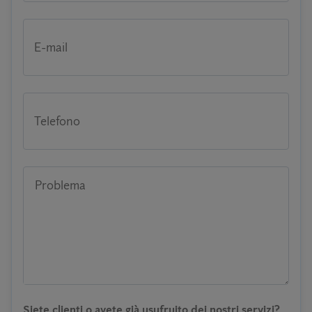
E-mail
Telefono
Problema
Siete clienti o avete già usufruito dei nostri servizi?