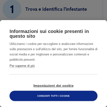
1
Trova e identifica l'infestante
2
Informazioni sui cookie presenti in
Contatta un nostro esperto
questo sito
Utilizziamo i cookie per raccogliere e analizzare informazioni
sulle prestazioni e sull'utilizzo del sito, per fornire funzionalità di
3
social media e per migliorare e personalizzare contenuti e
Fissa un sopralluogo accurato
pubblicità presenti.
Per saperne di più
4
Ti aiutiamo a risolvere il
Impostazioni dei cookie
problema
CONSENTI TUTTI I COOKIE
800 482 320