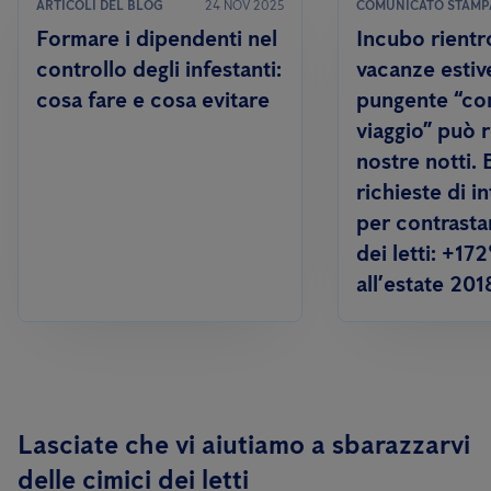
ARTICOLI DEL BLOG
24 NOV 2025
COMUNICATO STAMP
Formare i dipendenti nel
Incubo rientr
controllo degli infestanti:
vacanze estiv
cosa fare e cosa evitare
pungente “co
viaggio” può r
nostre notti.
richieste di i
per contrastar
dei letti: +17
all’estate 201
Lasciate che vi aiutiamo a sbarazzarvi
delle cimici dei letti