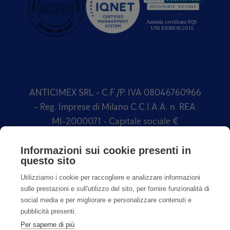
ANTICIMEX SRL - C.F./P. IVA 08046760966
- Reg. Imprese di Milano C.C.I.A.A. n. REA
MI-2000071 - Capitale sociale €
1.500.000,00 Soggetta a direzione e
coordinamento di Anticimex International
Informazioni sui cookie presenti in
questo sito
AB
Utilizziamo i cookie per raccogliere e analizzare informazioni
sulle prestazioni e sull'utilizzo del sito, per fornire funzionalità di
social media e per migliorare e personalizzare contenuti e
pubblicità presenti.
Per saperne di più