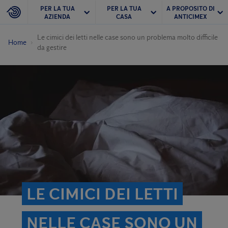
PER LA TUA
PER LA TUA
A PROPOSITO DI
AZIENDA
CASA
ANTICIMEX
Le cimici dei letti nelle case sono un problema molto difficile
Home
da gestire
LE CIMICI DEI LETTI
NELLE CASE SONO UN