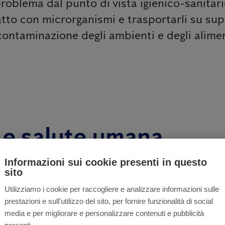
roblema dal punto di vista igienico-sanitar
to con microrganismi e trasportarli su superf
contaminazione degli ambienti e degli alime
 e salute umana
Informazioni sui cookie presenti in questo
tate associate alla possibile diffusione di
batteri
,
vir
sito
resenti negli ambienti che frequentano.
Utilizziamo i cookie per raccogliere e analizzare informazioni sulle
ti del loro corpo, escrementi e altre sostanze prodot
prestazioni e sull'utilizzo del sito, per fornire funzionalità di social
media e per migliorare e personalizzare contenuti e pubblicità
gico possono contribuire all'insorgenza o all'aggrav