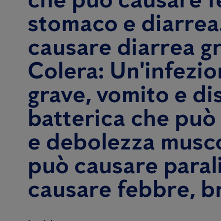
stomaco e diarrea.
causare diarrea g
Colera: Un'infezi
grave, vomito e di
batterica che può 
e debolezza muscol
può causare parali
causare febbre, br