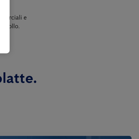
mmerciali e
ntrollo.
latte.