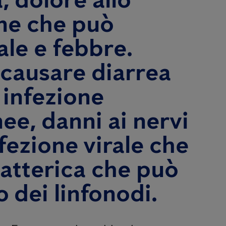
one che può
le e febbre.
 causare diarrea
 infezione
ee, danni ai nervi
fezione virale che
batterica che può
 dei linfonodi.