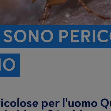
E SONO PERI
MO
icolose per l'uomo Qu