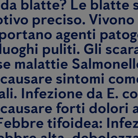
 da blatte? Le blatte
tivo preciso. Vivono 
asportano agenti pato
n luoghi puliti. Gli sc
e malattie Salmonell
 causare sintomi com
i. Infezione da E. co
causare forti dolori 
Febbre tifoidea: Infe
bbre alta, debolezza