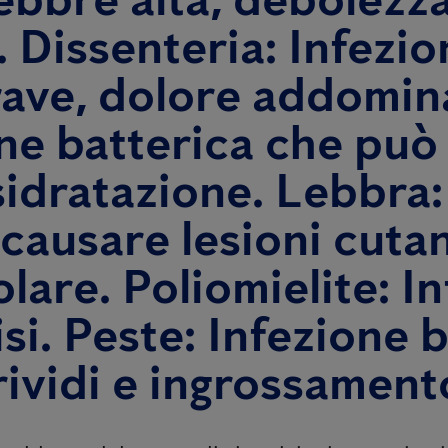
 Dissenteria: Infezi
rave, dolore addomina
one batterica che può
sidratazione. Lebbra:
causare lesioni cutan
are. Poliomielite: In
si. Peste: Infezione 
ividi e ingrossamento