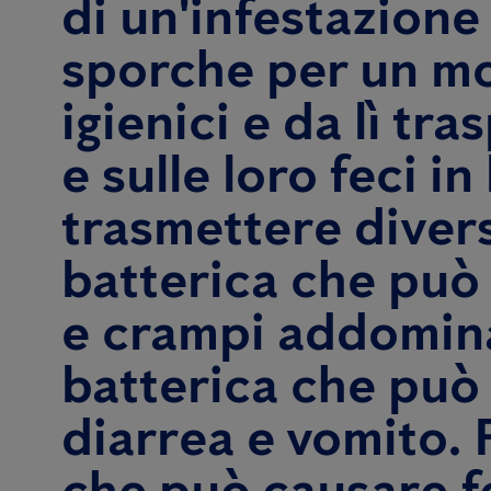
di un'infestazione
sporche per un mo
igienici e da lì tr
e sulle loro feci i
trasmettere divers
batterica che può
e crampi addominal
batterica che può 
diarrea e vomito. 
che può causare fe