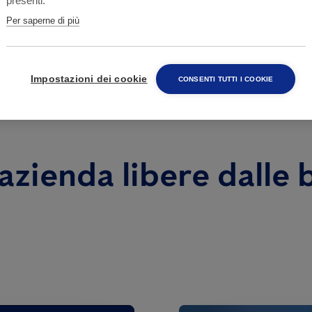
presenti.
ratori
in soggetti sensibili.
Per saperne di più
i, la presenza di blatte negli ambienti domestici, co
iede attenzione e adeguate misure di prevenzione e co
Impostazioni dei cookie
CONSENTI TUTTI I COOKIE
 azienda libere dalle b