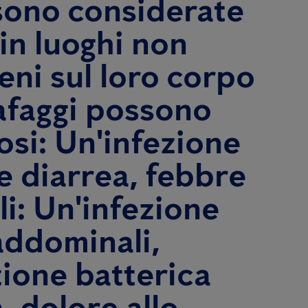
 sono considerate
in luoghi non
geni sul loro corpo
arafaggi possono
osi: Un'infezione
e diarrea, febbre
li: Un'infezione
addominali,
zione batterica
, dolore allo