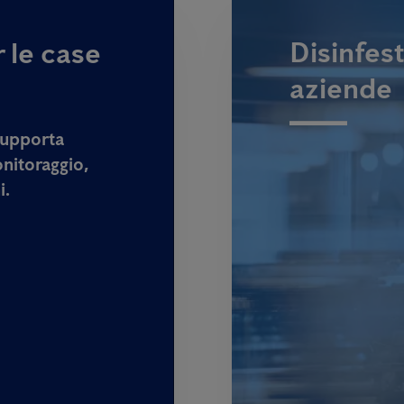
Disinfest
r le case
aziende
 supporta
nitoraggio
,
i
.