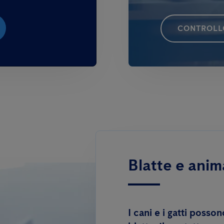
CONTROLLO
Blatte e anim
I
cani
e i
gatti
possono 