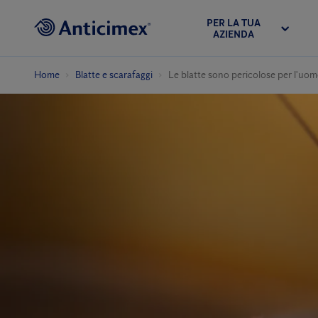
PER LA TUA
AZIENDA
Home
Blatte e scarafaggi
Le blatte sono pericolose per l'uo