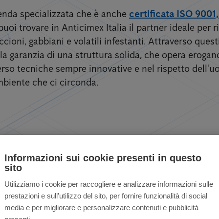
zienda specializzata che è anche
certificata ISO 9001
puoi trovare in Anticimex Italia il partner ideale per ri
cioni, gabbiani e volatili infestanti. Attraverso quest
la garanzia di una struttura solida, che opera erogand
erso tecniche sempre innovative e nel rispetto dell'u
mbiente che ci circonda.
tili per privati ​​e a
Informazioni sui cookie presenti in questo
sito
Utilizziamo i cookie per raccogliere e analizzare informazioni sulle
prestazioni e sull'utilizzo del sito, per fornire funzionalità di social
media e per migliorare e personalizzare contenuti e pubblicità