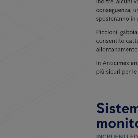
Inoltre, alcuni v
conseguenza, un
sposteranno in m
Piccioni, gabbia
consentito cattu
allontanamento 
In Anticimex ero
più sicuri per l
Sistem
monito
INCRUENTI ED