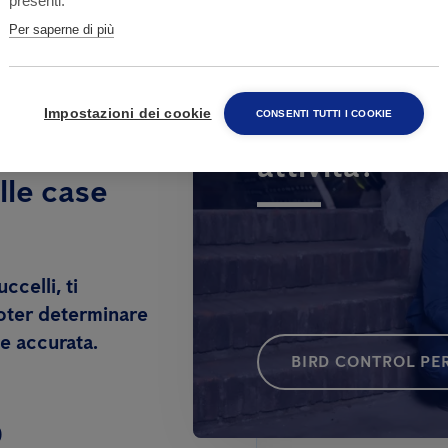
presenti.
Per saperne di più
Hai bisogno d
Impostazioni dei cookie
CONSENTI TUTTI I COOKIE
attività?
lle case
ccelli, ti
poter determinare
e accurata.
BIRD CONTROL PER
0