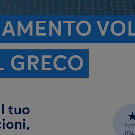
AMENTO VOLA
L GRECO
l tuo
ioni,
TUT
ITAL