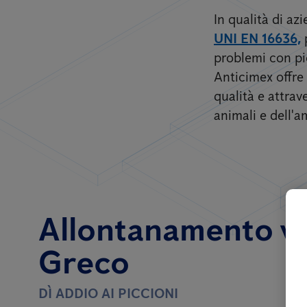
In qualità di a
UNI EN 16636,
problemi con pic
Anticimex offre 
qualità e attrav
animali e dell'a
Allontanamento vola
Greco
DÌ ADDIO AI PICCIONI