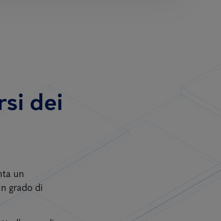
si dei
nta un
in grado di