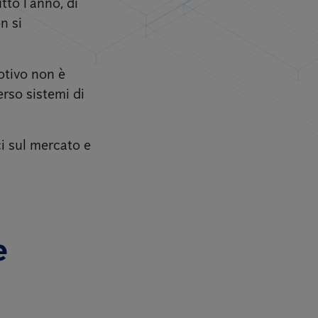
utto l’anno, di
n si
motivo non è
erso sistemi di
ci sul mercato e
e