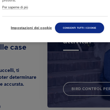
presenti.
Per saperne di più
Hai bisogno d
Impostazioni dei cookie
CONSENTI TUTTI I COOKIE
attività?
lle case
ccelli, ti
poter determinare
e accurata.
BIRD CONTROL PER
0