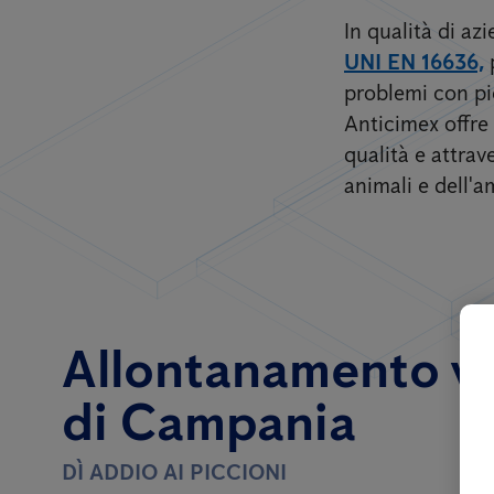
In qualità di a
UNI EN 16636,
problemi con pic
Anticimex offre 
qualità e attrav
animali e dell'a
Allontanamento vola
di Campania
DÌ ADDIO AI PICCIONI