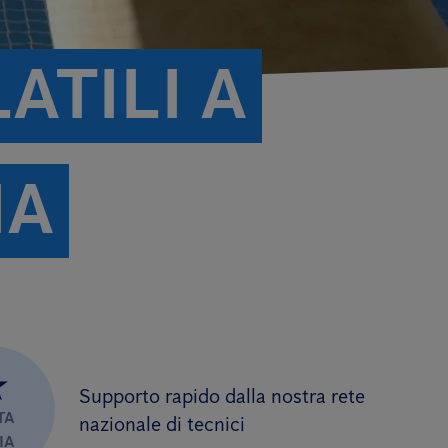
TILI A
IA
★
Supporto rapido dalla nostra rete
TA
nazionale di tecnici
IA