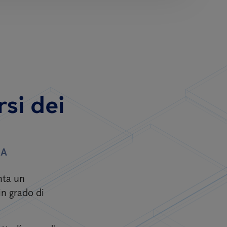
si dei
IA
nta un
in grado di