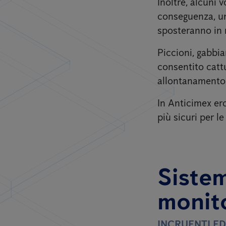
Inoltre, alcuni v
conseguenza, un
sposteranno in m
Piccioni, gabbia
consentito cattu
allontanamento 
In Anticimex ero
più sicuri per l
Sistem
monito
INCRUENTI ED