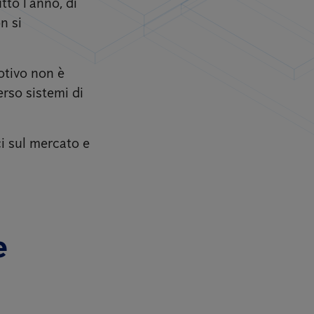
utto l’anno, di
n si
motivo non è
erso sistemi di
ci sul mercato e
e