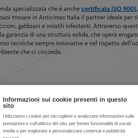
zienda specializzata che è anche
certificata ISO 9001
puoi trovare in Anticimex Italia il partner ideale per ri
cioni, gabbiani e volatili infestanti. Attraverso quest
la garanzia di una struttura solida, che opera erogand
erso tecniche sempre innovative e nel rispetto dell'u
mbiente che ci circonda.
tili per privati ​​e a
Informazioni sui cookie presenti in questo
sito
Utilizziamo i cookie per raccogliere e analizzare informazioni sulle
prestazioni e sull'utilizzo del sito, per fornire funzionalità di social
media e per migliorare e personalizzare contenuti e pubblicità