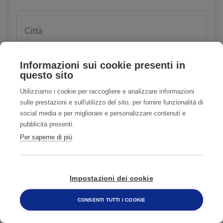
Città
Informazioni sui cookie presenti in
questo sito
CAP
Utilizziamo i cookie per raccogliere e analizzare informazioni
sulle prestazioni e sull'utilizzo del sito, per fornire funzionalità di
social media e per migliorare e personalizzare contenuti e
pubblicità presenti.
E-mail
Per saperne di più
Impostazioni dei cookie
Telefono
CONSENTI TUTTI I COOKIE
800 482 320