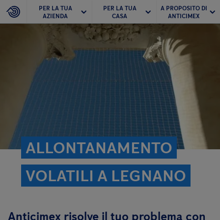
PER LA TUA
PER LA TUA
A PROPOSITO DI
AZIENDA
CASA
ANTICIMEX
ALLONTANAMENTO
VOLATILI A LEGNANO
Anticimex risolve il tuo problema con