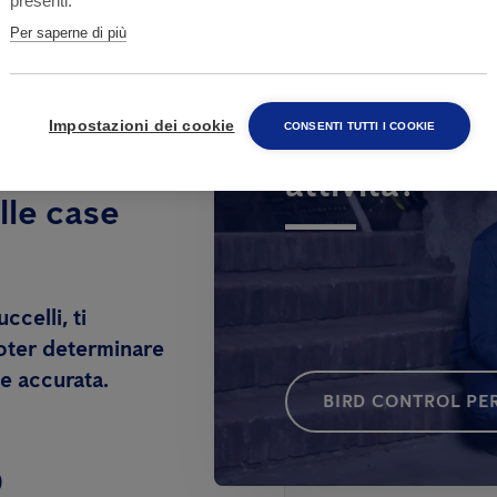
presenti.
Per saperne di più
Hai bisogno d
Impostazioni dei cookie
CONSENTI TUTTI I COOKIE
attività?
lle case
ccelli, ti
poter determinare
e accurata.
BIRD CONTROL PER
0