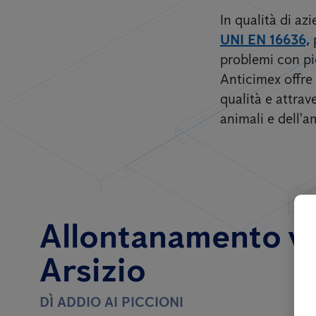
In qualità di a
UNI EN 16636,
problemi con pic
Anticimex offre 
qualità e attrav
animali e dell'a
Allontanamento vola
Arsizio
DÌ ADDIO AI PICCIONI