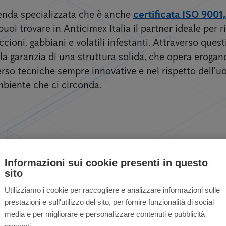
zienda specializzata che è anche
certificata ISO 9001
puoi trovare in Anticimex Italia il partner ideale per ri
cioni, gabbiani e volatili infestanti. Attraverso quest
la garanzia di una struttura solida, che opera erogand
erso tecniche sempre innovative e nel rispetto dell'u
mbiente che ci circonda.
tili per privati ​​e a
Informazioni sui cookie presenti in questo
sito
Utilizziamo i cookie per raccogliere e analizzare informazioni sulle
prestazioni e sull'utilizzo del sito, per fornire funzionalità di social
media e per migliorare e personalizzare contenuti e pubblicità