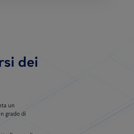
si dei
nta un
in grado di