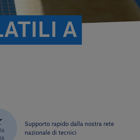
TILI A
★
Supporto rapido dalla nostra rete
TA
nazionale di tecnici
IA