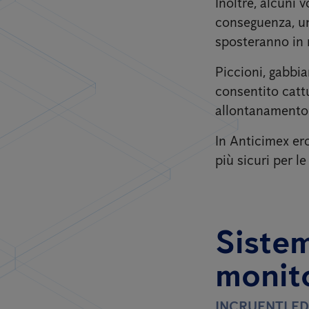
Inoltre, alcuni v
conseguenza, un
sposteranno in m
Piccioni, gabbia
consentito cattu
allontanamento 
In Anticimex ero
più sicuri per l
Sistem
monito
INCRUENTI ED