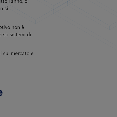
utto l’anno, di
n si
motivo non è
erso sistemi di
ci sul mercato e
e