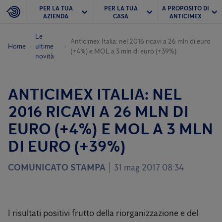
PER LA TUA
PER LA TUA
A PROPOSITO DI
AZIENDA
CASA
ANTICIMEX
Le
Anticimex Italia: nel 2016 ricavi a 26 mln di euro
Home
ultime
(+4%) e MOL a 3 mln di euro (+39%)
novità
ANTICIMEX ITALIA: NEL
2016 RICAVI A 26 MLN DI
EURO (+4%) E MOL A 3 MLN
DI EURO (+39%)
COMUNICATO STAMPA
31 mag 2017 08:34
I risultati positivi frutto della riorganizzazione e del