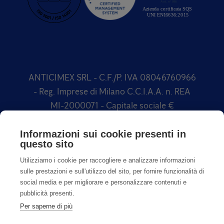
ANTICIMEX SRL - C.F./P. IVA 08046760966
- Reg. Imprese di Milano C.C.I.A.A. n. REA
MI-2000071 - Capitale sociale €
1.500.000,00 Soggetta a direzione e
coordinamento di Anticimex International
Informazioni sui cookie presenti in
questo sito
AB
Utilizziamo i cookie per raccogliere e analizzare informazioni
sulle prestazioni e sull'utilizzo del sito, per fornire funzionalità di
social media e per migliorare e personalizzare contenuti e
pubblicità presenti.
Per saperne di più