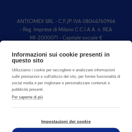
ANTICIMEX SRL - C.F./P. IVA 08046760966
- Reg. Imprese di Milano C.C.I.A.A. n. REA
MI-2000071 - Capitale sociale €
1.500.000,00 Soggetta a direzione e
coordinamento di Anticimex International
Informazioni sui cookie presenti in
questo sito
AB
Utilizziamo i cookie per raccogliere e analizzare informazioni
sulle prestazioni e sull'utilizzo del sito, per fornire funzionalità di
social media e per migliorare e personalizzare contenuti e
pubblicità presenti.
Per saperne di più
Privacy
Cookies
Impostazioni dei cookie