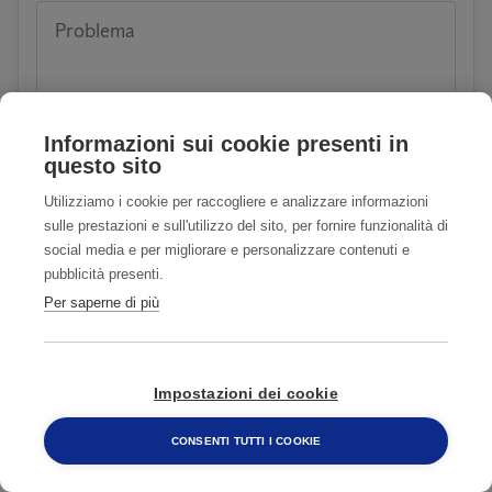
Problema
Informazioni sui cookie presenti in
questo sito
Utilizziamo i cookie per raccogliere e analizzare informazioni
Siete clienti o avete già usufruito dei nostri servizi?
sulle prestazioni e sull'utilizzo del sito, per fornire funzionalità di
social media e per migliorare e personalizzare contenuti e
SI
NO
pubblicità presenti.
Per saperne di più
Accetto
Privacy Policy
Accetto COMUNICAZIONI CON FINALITA'
Impostazioni dei cookie
DI MARKETING
Privacy Policy
CONSENTI TUTTI I COOKIE
800 482 320