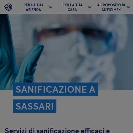
PER LA TUA
PER LA TUA
A PROPOSITO DI
AZIENDA
CASA
ANTICIMEX
SANIFICAZIONE A
SASSARI
Servizi di sanificazione efficaci e