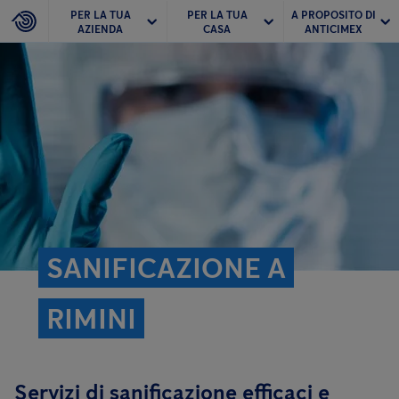
PER LA TUA
PER LA TUA
A PROPOSITO DI
AZIENDA
CASA
ANTICIMEX
SANIFICAZIONE A
RIMINI
Servizi di sanificazione efficaci e