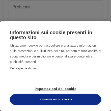
Problema
Informazioni sui cookie presenti in
questo sito
Utilizziamo i cookie per raccogliere e analizzare informazioni
Siete clienti o avete già usufruito dei nostri servizi?
sulle prestazioni e sull'utilizzo del sito, per fornire funzionalità di
social media e per migliorare e personalizzare contenuti e
SI
NO
pubblicità presenti.
Per saperne di più
Accetto
Privacy Policy
Accetto COMUNICAZIONI CON FINALITA'
Impostazioni dei cookie
DI MARKETING
Privacy Policy
CONSENTI TUTTI I COOKIE
800 482 320