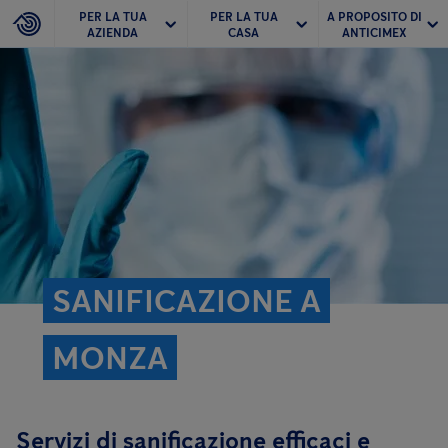
PER LA TUA
PER LA TUA
A PROPOSITO DI
AZIENDA
CASA
ANTICIMEX
SANIFICAZIONE A
MONZA
Servizi di sanificazione efficaci e