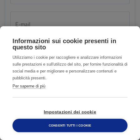
E-mail
Informazioni sui cookie presenti in
questo sito
Telefono
Utilizziamo i cookie per raccogliere e analizzare informazioni
sulle prestazioni e sull'utilizzo del sito, per fornire funzionalità di
social media e per migliorare e personalizzare contenuti e
pubblicità presenti.
Problema
Per saperne di più
Impostazioni dei cookie
CONSENTI TUTTI I COOKIE
800 482 320