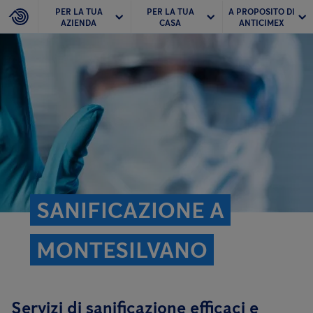
PER LA TUA
PER LA TUA
A PROPOSITO DI
AZIENDA
CASA
ANTICIMEX
SANIFICAZIONE A
MONTESILVANO
Servizi di sanificazione efficaci e