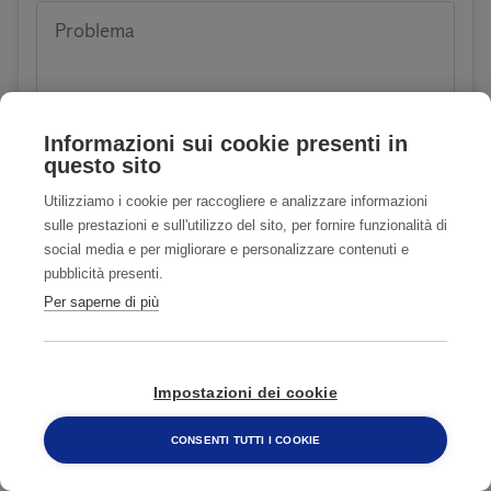
Problema
Informazioni sui cookie presenti in
questo sito
Utilizziamo i cookie per raccogliere e analizzare informazioni
Siete clienti o avete già usufruito dei nostri servizi?
sulle prestazioni e sull'utilizzo del sito, per fornire funzionalità di
social media e per migliorare e personalizzare contenuti e
SI
NO
pubblicità presenti.
Per saperne di più
Accetto
Privacy Policy
Accetto COMUNICAZIONI CON FINALITA'
Impostazioni dei cookie
DI MARKETING
Privacy Policy
CONSENTI TUTTI I COOKIE
800 482 320