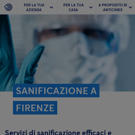
PER LA TUA
PER LA TUA
A PROPOSITO DI
AZIENDA
CASA
ANTICIMEX
SANIFICAZIONE A
FIRENZE
Servizi di sanificazione efficaci e