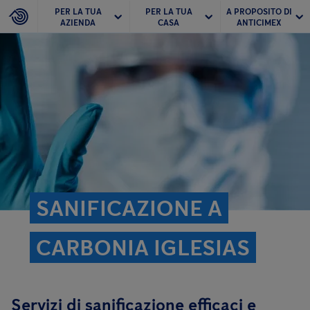
PER LA TUA
PER LA TUA
A PROPOSITO DI
AZIENDA
CASA
ANTICIMEX
SANIFICAZIONE A
CARBONIA IGLESIAS
Servizi di sanificazione efficaci e