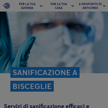
PER LA TUA
PER LA TUA
A PROPOSITO DI
AZIENDA
CASA
ANTICIMEX
SANIFICAZIONE A
BISCEGLIE
Servizi di sanificazione efficaci e