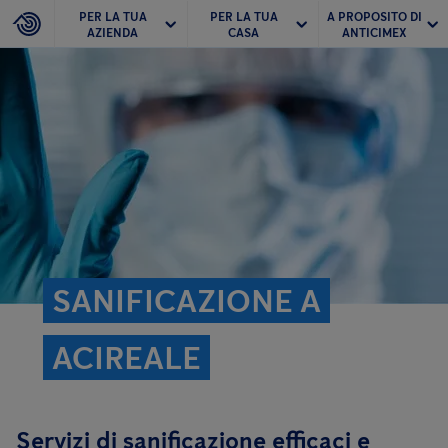
PER LA TUA
PER LA TUA
A PROPOSITO DI
AZIENDA
CASA
ANTICIMEX
SANIFICAZIONE A
ACIREALE
Servizi di sanificazione efficaci e