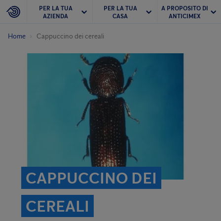
PER LA TUA
PER LA TUA
A PROPOSITO DI
AZIENDA
CASA
ANTICIMEX
Home
Cappuccino dei cereali
CAPPUCCINO DEI
CEREALI