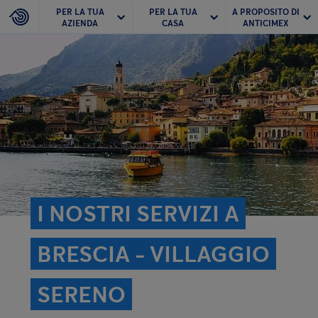
PER LA TUA
PER LA TUA
A PROPOSITO DI
AZIENDA
CASA
ANTICIMEX
I NOSTRI SERVIZI A
BRESCIA - VILLAGGIO
SERENO