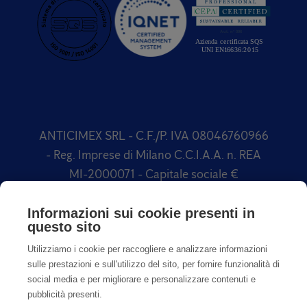
ANTICIMEX SRL - C.F./P. IVA 08046760966
- Reg. Imprese di Milano C.C.I.A.A. n. REA
MI-2000071 - Capitale sociale €
1.500.000,00 Soggetta a direzione e
coordinamento di Anticimex International
Informazioni sui cookie presenti in
questo sito
AB
Utilizziamo i cookie per raccogliere e analizzare informazioni
sulle prestazioni e sull'utilizzo del sito, per fornire funzionalità di
social media e per migliorare e personalizzare contenuti e
pubblicità presenti.