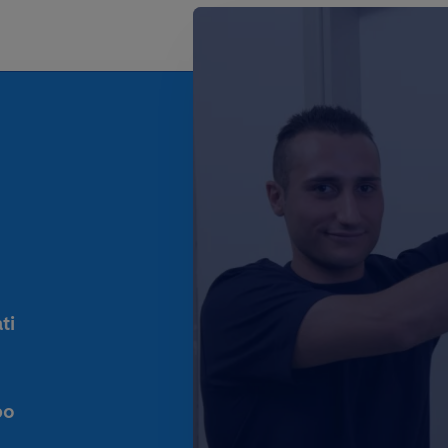
ti
po