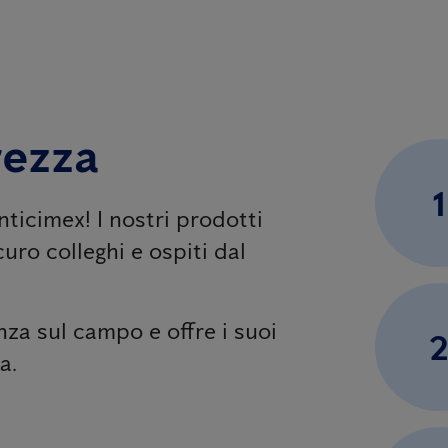
rezza
1
nticimex! I nostri prodotti
uro colleghi e ospiti dal
za sul campo e offre i suoi
a.