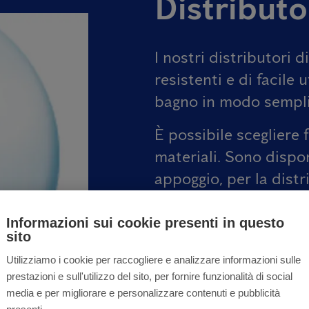
Distributo
I nostri distributori d
resistenti e di facile 
bagno in modo sempli
È possibile scegliere f
materiali. Sono dispo
appoggio, per la distr
foglietti piegati a C, Z
Informazioni sui cookie presenti in questo
sito
Tutti i dispositivi ve
Utilizziamo i cookie per raccogliere e analizzare informazioni sulle
tecnici.
prestazioni e sull'utilizzo del sito, per fornire funzionalità di social
media e per migliorare e personalizzare contenuti e pubblicità