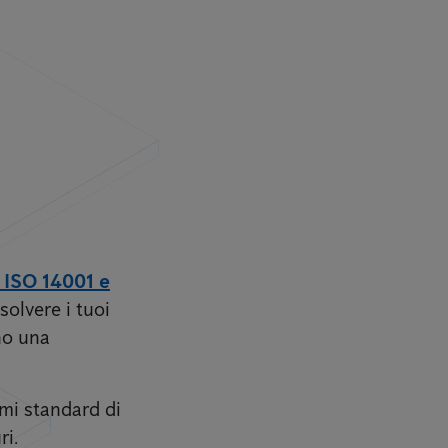
, ISO 14001 e
solvere i tuoi
nno una
imi standard di
ri.