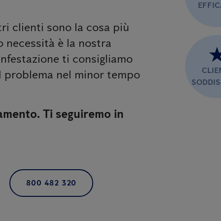
EFFI
stri clienti sono la cosa più
o necessità è la nostra
infestazione ti consigliamo
CLIE
al problema nel minor tempo
SODDIS
amento. Ti seguiremo in
800 482 320