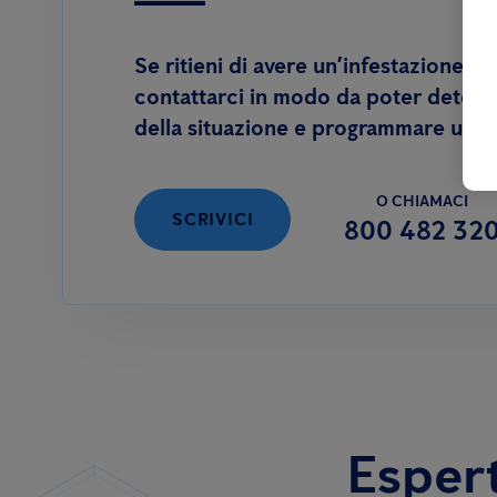
Se ritieni di avere un’infestazione, ti
contattarci in modo da poter determi
della situazione e programmare un’i
O CHIAMACI
SCRIVICI
800 482 32
Esperti