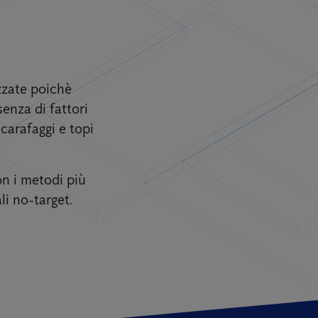
zzate poichè
senza di fattori
scarafaggi e topi
on i metodi più
li no-target.