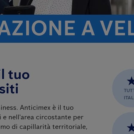
AZIONE A VE
l tuo
iti
TUT
ITAL
iness. Anticimex è il tuo
i e nell'area circostante per
mo di capillarità territoriale,