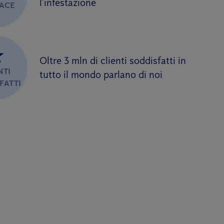
l’infestazione
CACE
★
Oltre 3 mln di clienti soddisfatti in
NTI
tutto il mondo parlano di noi
FATTI