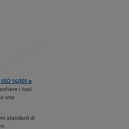
, ISO 14001 e
solvere i tuoi
nno una
imi standard di
ri.