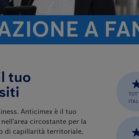
AZIONE A FA
l tuo
iti
TUT
ITAL
iness. Anticimex è il tuo
nell'area circostante per la
 di capillarità territoriale,