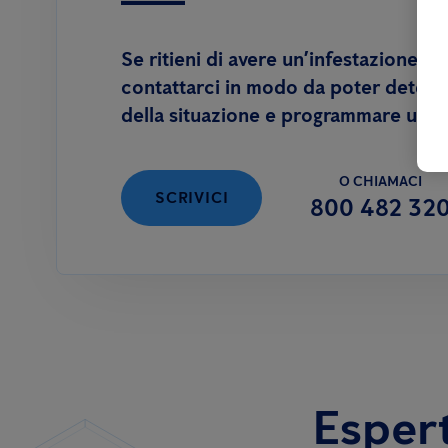
Se ritieni di avere un’infestazione, ti
contattarci in modo da poter determi
della situazione e programmare un’i
O CHIAMACI
SCRIVICI
800 482 32
Esperti