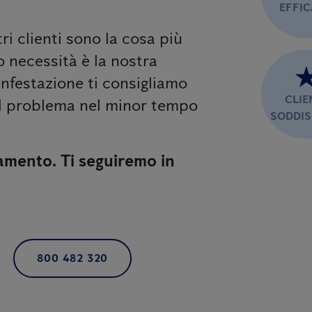
EFFI
stri clienti sono la cosa più
o necessità è la nostra
infestazione ti consigliamo
CLIE
al problema nel minor tempo
SODDIS
amento. Ti seguiremo in
800 482 320