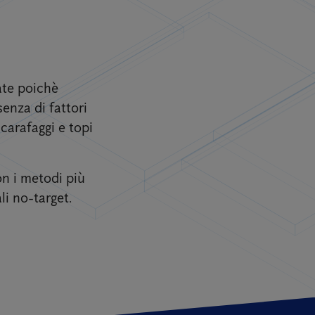
ate poichè
senza di fattori
scarafaggi e topi
on i metodi più
li no-target.