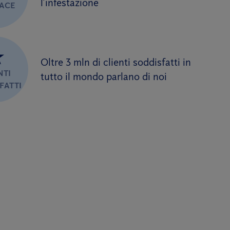
l’infestazione
CACE
★
Oltre 3 mln di clienti soddisfatti in
NTI
tutto il mondo parlano di noi
FATTI