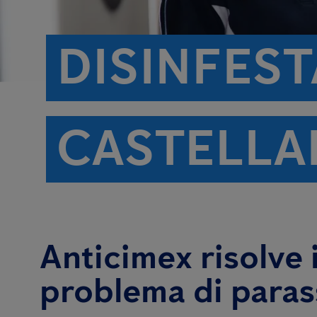
DISINFEST
CASTELLA
Anticimex risolve i
problema di parass