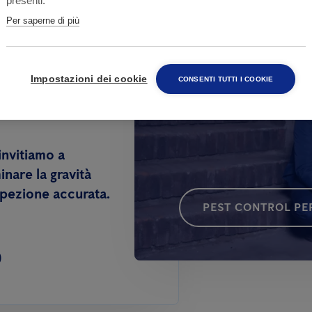
presenti.
Per saperne di più
Hai bisogno d
attività?
Impostazioni dei cookie
elle case
CONSENTI TUTTI I COOKIE
 invitiamo a
nare la gravità
spezione accurata.
PEST CONTROL PER
0