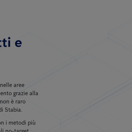
tti e
nelle aree
ento grazie alla
 non è raro
i Stabia.
on i metodi più
li no-target.