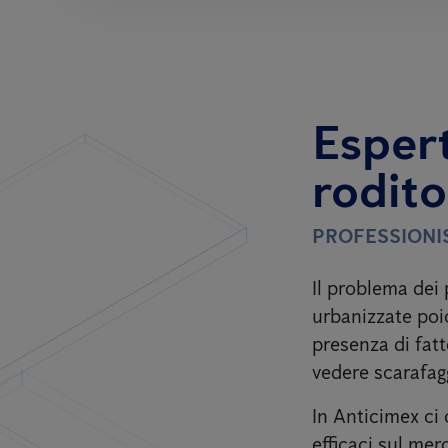
Esperti
rodito
PROFESSIONIS
Il problema dei
urbanizzate poic
presenza di fatt
vedere scarafagg
In Anticimex ci 
efficaci sul mer