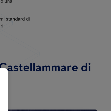
nno una
imi standard di
ri.
a Castellammare di