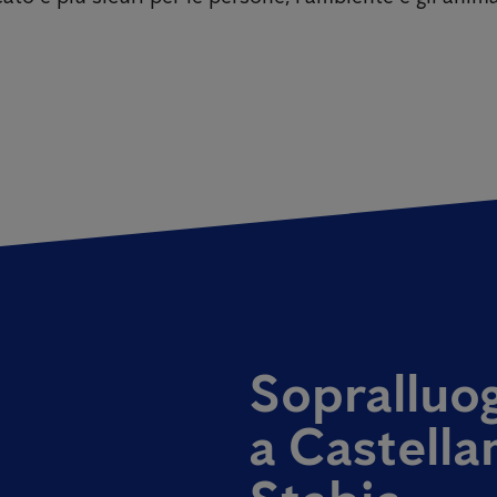
Sopralluog
a Castell