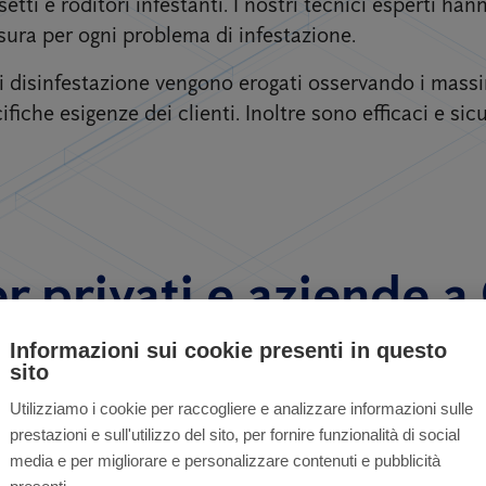
etti e roditori infestanti. I nostri tecnici esperti ha
sura per ogni problema di infestazione.
 di disinfestazione vengono erogati osservando i mass
ifiche esigenze dei clienti. Inoltre sono efficaci e sicu
r privati ​​e aziende 
Informazioni sui cookie presenti in questo
sito
Utilizziamo i cookie per raccogliere e analizzare informazioni sulle
prestazioni e sull'utilizzo del sito, per fornire funzionalità di social
media e per migliorare e personalizzare contenuti e pubblicità