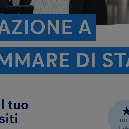
AZIONE A
MMARE DI ST
l tuo
iti
TUT
ITAL