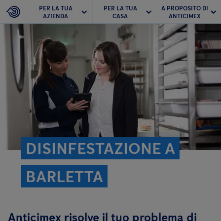
PER LA TUA
PER LA TUA
A PROPOSITO DI
AZIENDA
CASA
ANTICIMEX
DISINFESTAZIONE A
BARLETTA
Anticimex risolve il tuo problema di