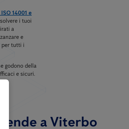
, ISO 14001 e
solvere i tuoi
rati a
 zanzare e
per tutti i
one godono della
icaci e sicuri.
aziende a Viterbo