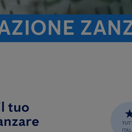
TAZIONE ZAN
l tuo
anzare
TUT
ITAL