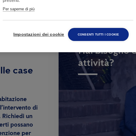
presenti.
Per saperne di più
Impostazioni dei cookie
CONSENTI TUTTI I COOKIE
Hai bisogno d
attività?
lle case
abitazione
l’intervento di
. Richiedi un
erti possano
venzione per