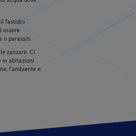
l fastidio
d essere
 o parassiti.
lle zanzare. Ci
 in abitazioni
one, l'ambiente e