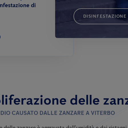
infestazione di
DISINFESTAZIONE
0
liferazione delle zan
TIDIO CAUSATO DALLE ZANZARE A VITERBO
e delle zanzare è aggravata dall’umidità e dai ristagn