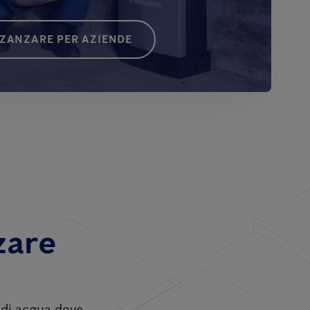
 ZANZARE PER AZIENDE
zare
i di acqua dove