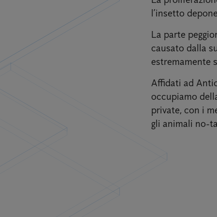
l’insetto depone
La parte peggior
causato dalla su
estremamente sg
Affidati ad Anti
occupiamo della 
private, con i m
gli animali no-ta