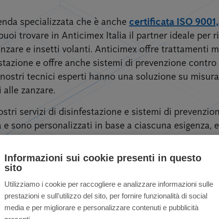
zienda specializzata che è anche
certificata ISO 9001
puoi trovare in Anticimex Italia il partner ideale per ri
zare e insetti volanti. Anticimex offre trattamenti mi
estazione e offre anche sistemi di prevenzione contro
 I nostri tecnici esperti hanno una soluzione su misura 
i alle zanzare.
stri servizi di disinfestazione e sistemi di prevenzi
e sono personalizzati in base a ciascuna esigenza, eff
Informazioni sui cookie presenti in questo
sito
Utilizziamo i cookie per raccogliere e analizzare informazioni sulle
prestazioni e sull'utilizzo del sito, per fornire funzionalità di social
nzare per privati ​​e 
media e per migliorare e personalizzare contenuti e pubblicità