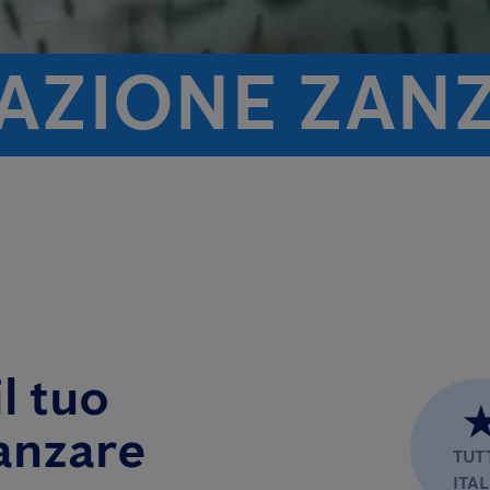
TAZIONE ZAN
l tuo
anzare
TUT
ITAL