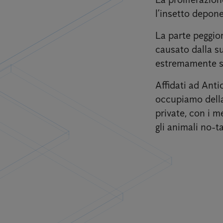
l’insetto depone
La parte peggior
causato dalla su
estremamente sg
Affidati ad Anti
occupiamo della 
private, con i m
gli animali no-ta