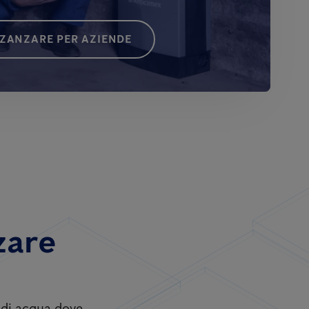
 ZANZARE PER AZIENDE
zare
i di acqua dove