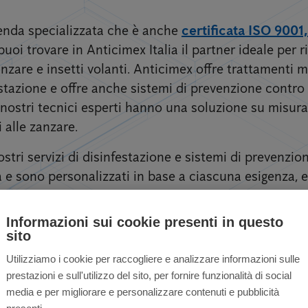
zienda specializzata che è anche
certificata ISO 9001
puoi trovare in Anticimex Italia il partner ideale per ri
zare e insetti volanti. Anticimex offre trattamenti mi
estazione e offre anche sistemi di prevenzione contro
 I nostri tecnici esperti hanno una soluzione su misura 
i alle zanzare.
stri servizi di disinfestazione e sistemi di prevenzi
e sono personalizzati in base a ciascuna esigenza, eff
Informazioni sui cookie presenti in questo
sito
Utilizziamo i cookie per raccogliere e analizzare informazioni sulle
prestazioni e sull'utilizzo del sito, per fornire funzionalità di social
nzare per privati ​​e 
media e per migliorare e personalizzare contenuti e pubblicità