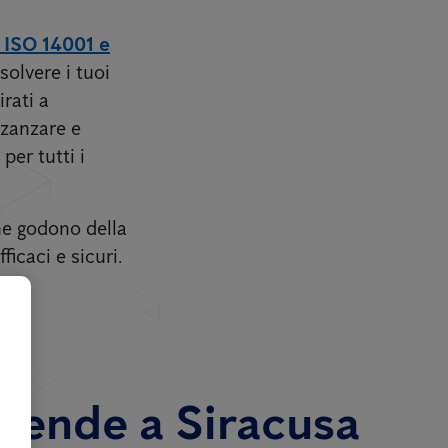
, ISO 14001 e
solvere i tuoi
rati a
 zanzare e
per tutti i
one godono della
icaci e sicuri.
aziende a Siracusa