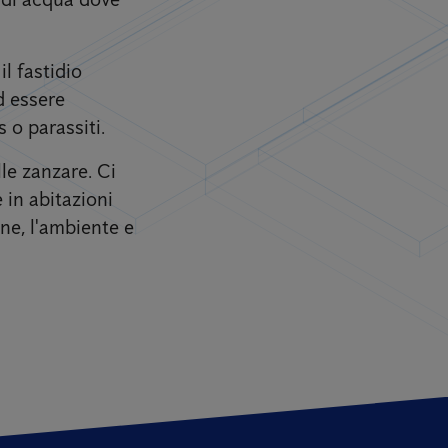
l fastidio
d essere
 o parassiti.
lle zanzare. Ci
 in abitazioni
one, l'ambiente e