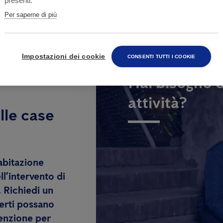
presenti.
Per saperne di più
Impostazioni dei cookie
CONSENTI TUTTI I COOKIE
Hai bisogno d
attività?
lle case
abitazione
ll’intervento di
. Richiedi un
erti possano
venzione per