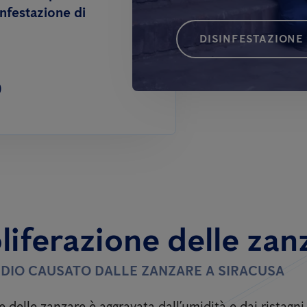
infestazione di
DISINFESTAZIONE
0
liferazione delle zan
TIDIO CAUSATO DALLE ZANZARE A SIRACUSA
e delle zanzare è aggravata dall’umidità e dai ristagn